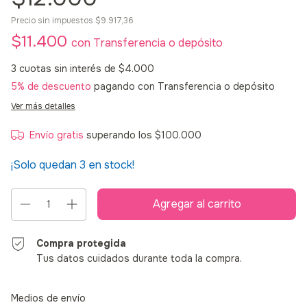
Precio sin impuestos
$9.917,36
$11.400
con
Transferencia o depósito
3
cuotas sin interés de
$4.000
5% de descuento
pagando con Transferencia o depósito
Ver más detalles
Envío gratis
superando los
$100.000
¡Solo quedan
3
en stock!
Compra protegida
Tus datos cuidados durante toda la compra.
Entregas para el CP:
Cambiar CP
Medios de envío