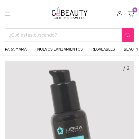
0
PARA MAMÁ !
NUEVOS LANZAMIENTOS
REGALABLES
BEAUTY 
1
/
2