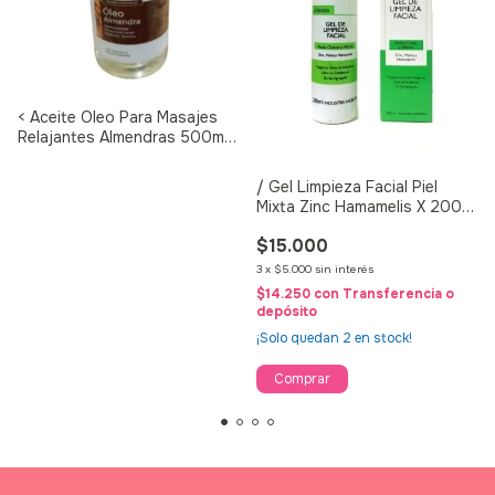
< Aceite Oleo Para Masajes
Relajantes Almendras 500ml
Libra
/ Gel Limpieza Facial Piel
Mixta Zinc Hamamelis X 200
Ml Libra Mixta
$15.000
3
x
$5.000
sin interés
$14.250
con
Transferencia o
depósito
¡Solo quedan
2
en stock!