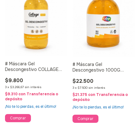
# Máscara Gel
# Máscara Gel
Descongestivo COLLAGE
Descongestivo 1000G
250G
Collage (1KG)
$9.800
$22.500
3
x
$3.266,67
sin interés
3
x
$7.500
sin interés
$9.310
con
Transferencia o
$21.375
con
Transferencia o
depósito
depósito
¡No te lo pierdas, es el último!
¡No te lo pierdas, es el último!