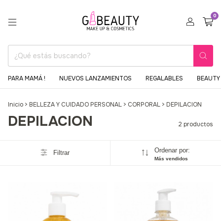
0
PARA MAMÁ !
NUEVOS LANZAMIENTOS
REGALABLES
BEAUTY 
Inicio
>
BELLEZA Y CUIDADO PERSONAL
>
CORPORAL
>
DEPILACION
DEPILACION
2 productos
Ordenar por:
Filtrar
Más vendidos