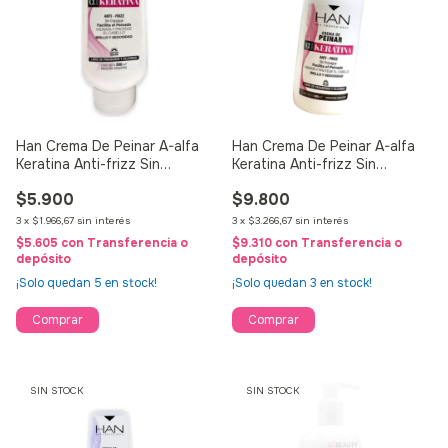
Han Crema De Peinar A-alfa
Han Crema De Peinar A-alfa
Keratina Anti-frizz Sin
Keratina Anti-frizz Sin
Enjuague 200g
Enjuague 500g
$5.900
$9.800
3
x
$1.966,67
sin interés
3
x
$3.266,67
sin interés
$5.605
con
Transferencia o
$9.310
con
Transferencia o
depósito
depósito
¡Solo quedan
5
en stock!
¡Solo quedan
3
en stock!
SIN STOCK
SIN STOCK