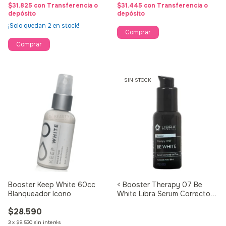
$31.825
con
Transferencia o
$31.445
con
Transferencia o
depósito
depósito
¡Solo quedan
2
en stock!
SIN STOCK
Booster Keep White 60cc
< Booster Therapy 07 Be
Blanqueador Icono
White Libra Serum Corrector
De Tono 50g
$28.590
3
x
$9.530
sin interés