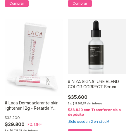
# NIZA SIGNATURE BLEND
COLOR CORRECT Serum
Iluminador Despigmentante
$35.600
Selectivo 30ML
# Laca Dermoaclarante skin
3
x
$11.866,67
sin interés
lightener 12g - Retarda Y
$33.820
con
Transferencia o
Previene Manchas
depósito
$32.200
¡Solo quedan
2
en stock!
$29.800
7
% OFF
3
x
$9.933,33
sin interés