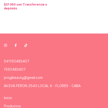
$37.050
con
Transferencia o
depósito
541150483407
1550483407
progibeauty@gmail.com
AV.EVA PERON 2543 LOCAL 6 - FLORES - CABA
Inicio
Productos