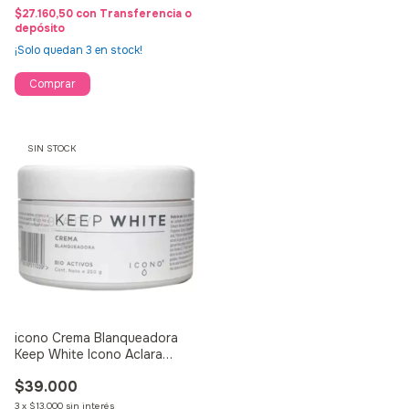
$27.160,50
con
Transferencia o
depósito
¡Solo quedan
3
en stock!
SIN STOCK
icono Crema Blanqueadora
Keep White Icono Aclara
Manchas 250g
$39.000
3
x
$13.000
sin interés