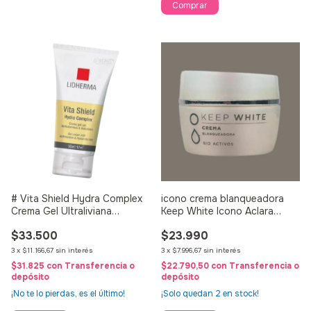
# Vita Shield Hydra Complex
icono crema blanqueadora
Crema Gel Ultraliviana
Keep White Icono Aclara
Lidherma 50G
Manchas 50g
$33.500
$23.990
3
x
$11.166,67
sin interés
3
x
$7.996,67
sin interés
$31.825
con
Transferencia o
$22.790,50
con
Transferencia o
depósito
depósito
¡No te lo pierdas, es el último!
¡Solo quedan
2
en stock!