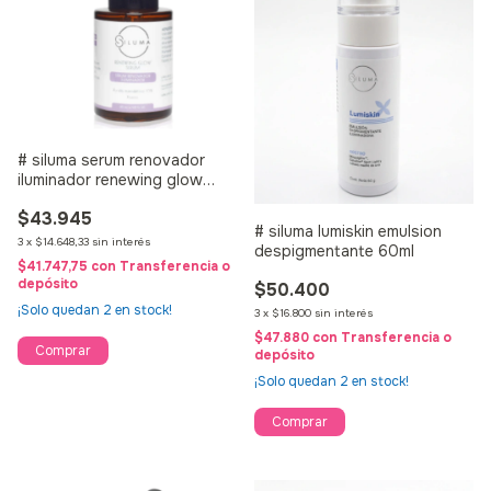
# siluma serum renovador
iluminador renewing glow
serum 30ml mandelico 10%
$43.945
# siluma lumiskin emulsion
3
x
$14.648,33
sin interés
despigmentante 60ml
$41.747,75
con
Transferencia o
depósito
$50.400
¡Solo quedan
2
en stock!
3
x
$16.800
sin interés
$47.880
con
Transferencia o
depósito
¡Solo quedan
2
en stock!