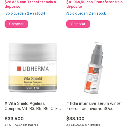
$26.885
con
Transferencia o
$41.068,50
con
Transferencia o
depósito
depósito
¡Solo quedan
2
en stock!
¡Solo quedan
2
en stock!
# Vita Shield Ageless
# hdm intensive serum winter
Complex Vit. B3, B5, B6, C, E
- serum de invierno 30cc
Lidherma 50G
$33.500
$33.100
3
x
$11.166,67
sin interés
3
x
$11.033,33
sin interés