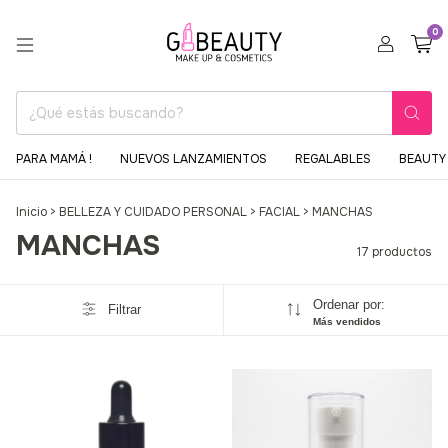
0
PARA MAMÁ !
NUEVOS LANZAMIENTOS
REGALABLES
BEAUTY 
Inicio
>
BELLEZA Y CUIDADO PERSONAL
>
FACIAL
>
MANCHAS
MANCHAS
17 productos
Ordenar por:
Filtrar
Más vendidos