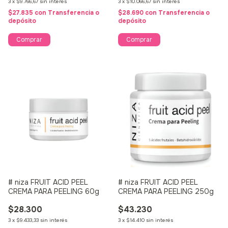
3
x
$9.766,67
sin interés
3
x
$10.066,67
sin interés
$27.835
con
Transferencia o
$28.690
con
Transferencia o
depósito
depósito
# niza FRUIT ACID PEEL
# niza FRUIT ACID PEEL
CREMA PARA PEELING 60g
CREMA PARA PEELING 250g
$28.300
$43.230
3
x
$9.433,33
sin interés
3
x
$14.410
sin interés