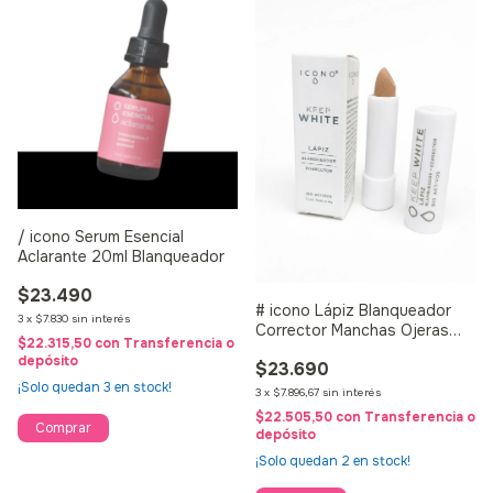
/ icono Serum Esencial
Aclarante 20ml Blanqueador
$23.490
# icono Lápiz Blanqueador
3
x
$7.830
sin interés
Corrector Manchas Ojeras
$22.315,50
con
Transferencia o
Keep White
depósito
$23.690
¡Solo quedan
3
en stock!
3
x
$7.896,67
sin interés
$22.505,50
con
Transferencia o
depósito
¡Solo quedan
2
en stock!