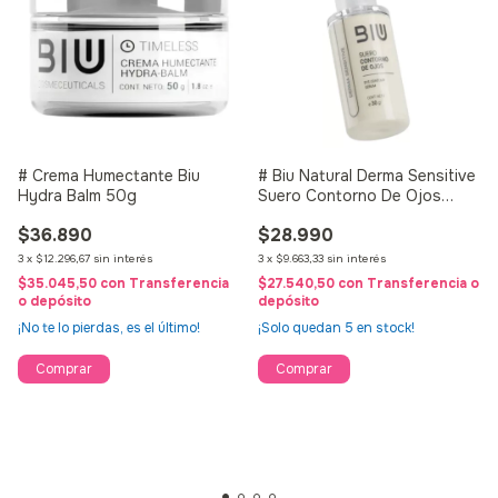
# Crema Humectante Biu
# Biu Natural Derma Sensitive
Hydra Balm 50g
Suero Contorno De Ojos
30ml
$36.890
$28.990
3
x
$12.296,67
sin interés
3
x
$9.663,33
sin interés
$35.045,50
con
Transferencia
$27.540,50
con
Transferencia o
o depósito
depósito
¡No te lo pierdas, es el último!
¡Solo quedan
5
en stock!