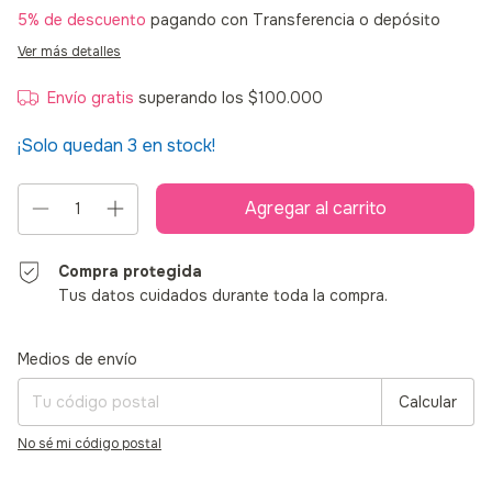
5% de descuento
pagando con Transferencia o depósito
Ver más detalles
Envío gratis
superando los
$100.000
¡Solo quedan
3
en stock!
Compra protegida
Tus datos cuidados durante toda la compra.
Entregas para el CP:
Cambiar CP
Medios de envío
Calcular
No sé mi código postal